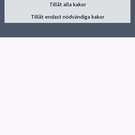
Huvudmeny
Tillåt alla kakor
Start
Tillåt endast nödvändiga kakor
Om oss
Börja skapa kultur
Kalendarium
Kontakta oss
Uppsala kulturskolas kurskatalog
El Sistema Uppsala
Storband med regionalt intag
Uppsala kulturskolas vänner
Jobba hos oss
Frågor och svar
Kulturskolans jubileumsår
Fritidskortet – så använder du det på Uppsala kulturskola
Snabblänkar
Kurskatalog