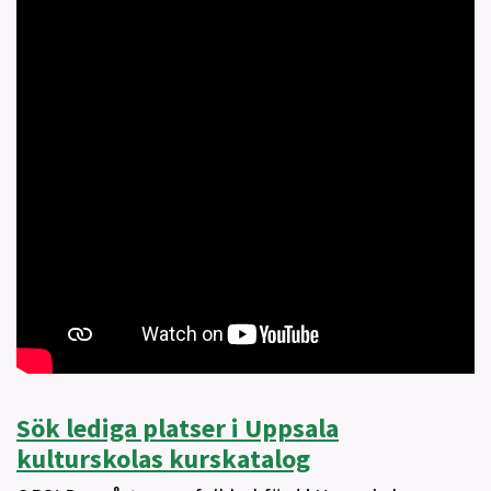
Sök lediga platser i Uppsala
kulturskolas kurskatalog