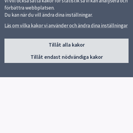
Vi vill också sätta kakor för statistik så vi kan analysera och
förbättra webbplatsen.
Du kan när du vill ändra dina inställningar.
Läs om vilka kakor vi använder och ändra dina inställningar
Sidfot
Huvudmeny
Tillåt alla kakor
Start
Tillåt endast nödvändiga kakor
Om oss
Börja skapa kultur
Kalendarium
Kontakta oss
Uppsala kulturskolas kurskatalog
El Sistema Uppsala
Storband med regionalt intag
Uppsala kulturskolas vänner
Jobba hos oss
Frågor och svar
Kulturskolans jubileumsår